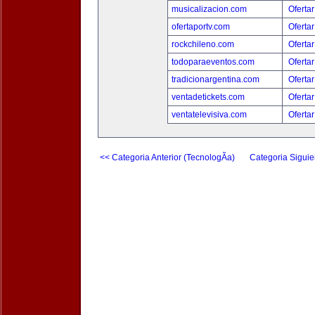
musicalizacion.com
Ofertar
ofertaportv.com
Ofertar
rockchileno.com
Ofertar
todoparaeventos.com
Ofertar
tradicionargentina.com
Ofertar
ventadetickets.com
Ofertar
ventatelevisiva.com
Ofertar
<< Categoria Anterior (TecnologÃ­a)
Categoria Siguie