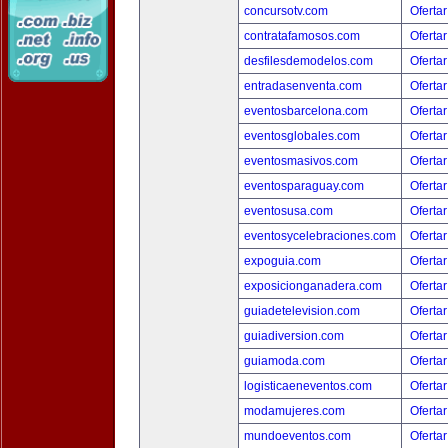
concursotv.com
Ofertar
contratafamosos.com
Ofertar
desfilesdemodelos.com
Ofertar
entradasenventa.com
Ofertar
eventosbarcelona.com
Ofertar
eventosglobales.com
Ofertar
eventosmasivos.com
Ofertar
eventosparaguay.com
Ofertar
eventosusa.com
Ofertar
eventosycelebraciones.com
Ofertar
expoguia.com
Ofertar
exposicionganadera.com
Ofertar
guiadetelevision.com
Ofertar
guiadiversion.com
Ofertar
guiamoda.com
Ofertar
logisticaeneventos.com
Ofertar
modamujeres.com
Ofertar
mundoeventos.com
Ofertar