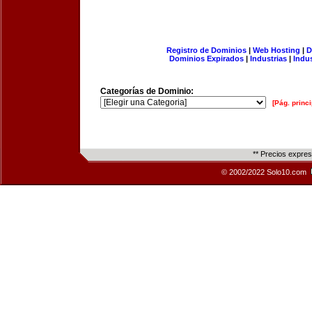
Registro de Dominios
|
Web Hosting
|
D
Dominios Expirados
|
Industrias
|
Indu
Categorías de Dominio:
[Pág. princi
** Precios expre
© 2002/2022 Solo10.com