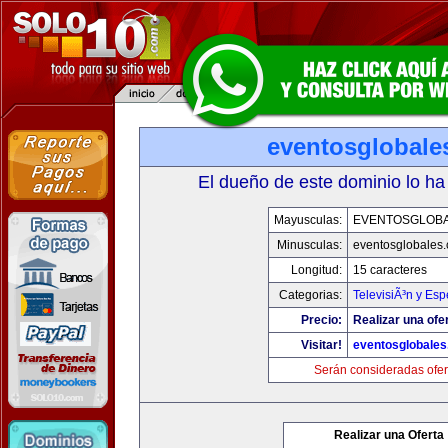
eventosglobale
El dueño de este dominio lo ha
Mayusculas:
EVENTOSGLOB
Minusculas:
eventosglobales
Longitud:
15 caracteres
Categorias:
TelevisiÃ³n y Esp
Precio:
Realizar una ofer
Visitar!
eventosglobale
Serán consideradas ofer
Realizar una Oferta