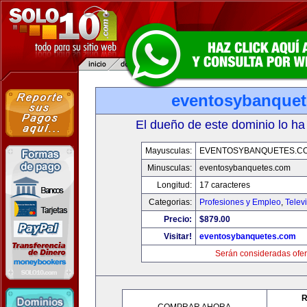
eventosybanque
El dueño de este dominio lo ha
Mayusculas:
EVENTOSYBANQUETES.C
Minusculas:
eventosybanquetes.com
Longitud:
17 caracteres
Categorias:
Profesiones y Empleo
,
Telev
Precio:
$879.00
Visitar!
eventosybanquetes.com
Serán consideradas ofer
R