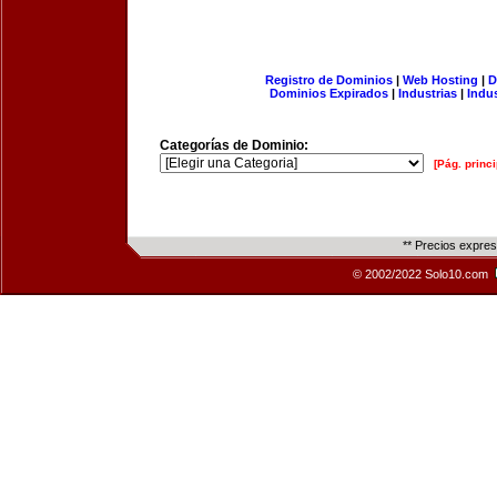
Registro de Dominios
|
Web Hosting
|
D
Dominios Expirados
|
Industrias
|
Indu
Categorías de Dominio:
[Pág. princi
** Precios expre
© 2002/2022 Solo10.com