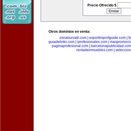
Precio Ofrecido $
Otros dominios en venta:
zonabursatil.com
|
exportimportguide.com
|
f
guiadelinks.com
|
iprofesionales.com
|
maspromoci
paginaprofesional.com
|
barcelonapublicidad.co
rentadeinmuebles.com
|
seleccio