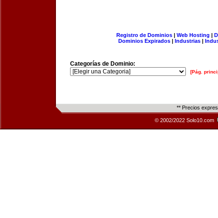
Registro de Dominios
|
Web Hosting
|
D
Dominios Expirados
|
Industrias
|
Indu
Categorías de Dominio:
[Pág. princi
** Precios expre
© 2002/2022 Solo10.com