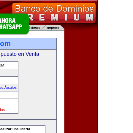
com
 puesto en Venta
OM
ectÃ¡culos
m
tas
ealizar una Oferta