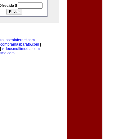
Ofrecido $
rolloseninternet.com
|
|
compramasbarato.com
|
|
videosmultimedia.com
|
ismo.com
|