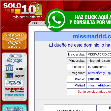
missmadrid.
El dueño de este dominio lo ha
Mayusculas:
MISSMADRID.C
Minusculas:
missmadrid.com
Longitud:
10 caracteres
Categorias:
TelevisiÃ³n y Esp
Precio:
$980.00
Visitar!
missmadrid.co
Serán consideradas ofer
R