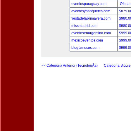
eventosparaguay.com
Ofertar
eventosybanquetes.com
$879.
fiestadelaprimavera.com
$980.
missmadrid.com
$980.
eventosenargentina.com
$999.
mexicoeventos.com
$999.
blogfamosos.com
$999.
<< Categoria Anterior (TecnologÃ­a)
Categoria Siguie