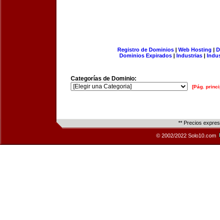
Registro de Dominios
|
Web Hosting
|
D
Dominios Expirados
|
Industrias
|
Indu
Categorías de Dominio:
[Pág. princi
** Precios expre
© 2002/2022 Solo10.com