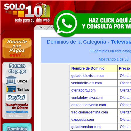
Dominios de la Categoría -
Televis
33 dominios en esta categ
Mostrando 1 de 33
Nombre de Dominio
Precio
guiadetelevision.com
Ofertar
ventadetickets.com
Ofertar
ofertaportv.com
Ofertar
ventatelevisiva.com
Ofertar
entradasenventa.com
Ofertar
tradicionargentina.com
Ofertar
expoguia.com
Ofertar
guiadiversion.com
Ofertar