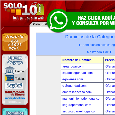
Dominios de la Categorí
11 dominios en esta categ
Mostrando 1 de 11
Nombre de Dominio
Precio
areahogar.com
Oferta
cajadeseguridad.com
Oferta
e-jovenes.com
Oferta
e-Seguridad.com
Oferta
empresaencasa.com
Oferta
mantenimientodelhogar.com
Oferta
seguropersonal.com
Oferta
segurosparaelhogar.com
Oferta