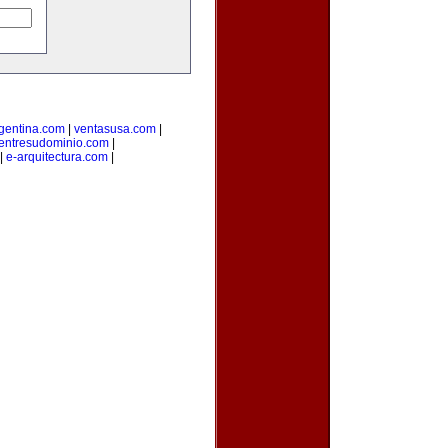
rgentina.com
|
ventasusa.com
|
entresudominio.com
|
|
e-arquitectura.com
|