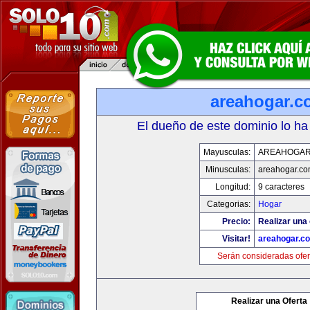
areahogar.c
El dueño de este dominio lo ha
Mayusculas:
AREAHOGAR
Minusculas:
areahogar.c
Longitud:
9 caracteres
Categorias:
Hogar
Precio:
Realizar una 
Visitar!
areahogar.c
Serán consideradas ofer
Realizar una Oferta