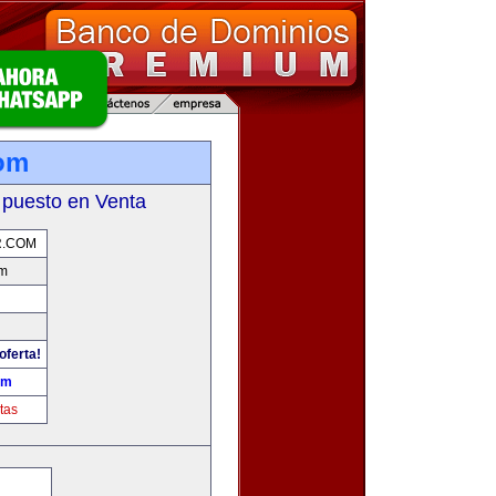
om
 puesto en Venta
.COM
om
oferta!
om
tas