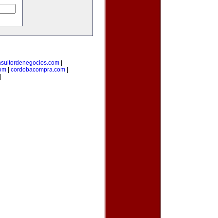
nsultordenegocios.com
|
com
|
cordobacompra.com
|
|