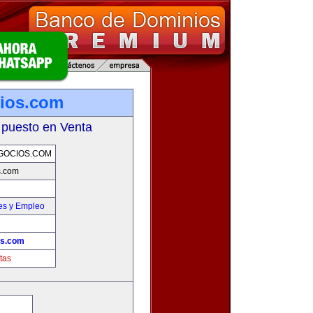
ios.com
 puesto en Venta
GOCIOS.COM
s.com
es y Empleo
os.com
tas