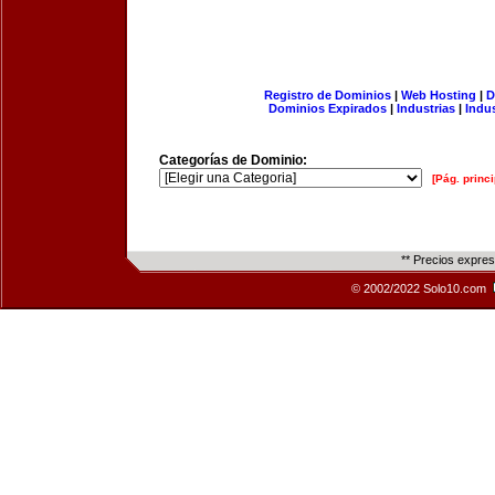
Registro de Dominios
|
Web Hosting
|
D
Dominios Expirados
|
Industrias
|
Indu
Categorías de Dominio:
[Pág. princi
** Precios expre
© 2002/2022 Solo10.com