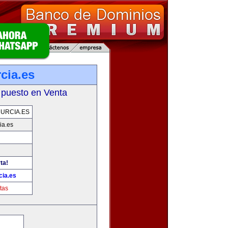
cia.es
 puesto en Venta
URCIA.ES
ia.es
ta!
ia.es
tas