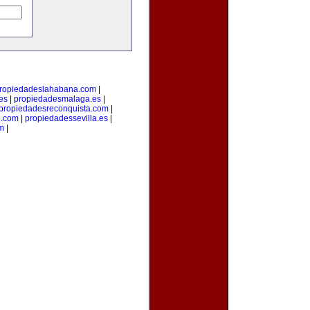
ropiedadeslahabana.com
|
es
|
propiedadesmalaga.es
|
propiedadesreconquista.com
|
o.com
|
propiedadessevilla.es
|
om
|