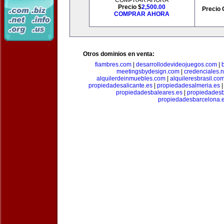
COMPRAR AHORA
Precio $
2,500.00
Precio 
COMPRAR AHORA
Otros dominios en venta:
fiambres.com
|
desarrollodevideojuegos.com
|
meetingsbydesign.com
|
credenciales.n
alquilerdeinmuebles.com
|
alquileresbrasil.co
propiedadesalicante.es
|
propiedadesalmeria.es
propiedadesbaleares.es
|
propiedadesb
propiedadesbarcelona.