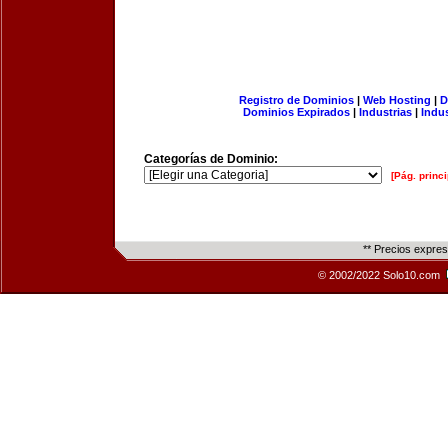
Registro de Dominios
|
Web Hosting
|
D
Dominios Expirados
|
Industrias
|
Indu
Categorías de Dominio:
[Pág. princi
** Precios expre
© 2002/2022 Solo10.com