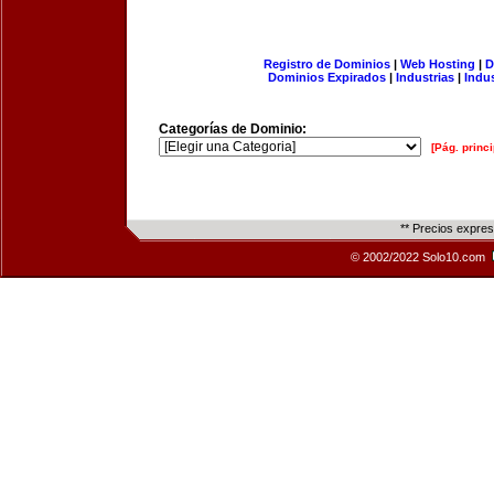
Registro de Dominios
|
Web Hosting
|
D
Dominios Expirados
|
Industrias
|
Indu
Categorías de Dominio:
[Pág. princi
** Precios expre
© 2002/2022 Solo10.com