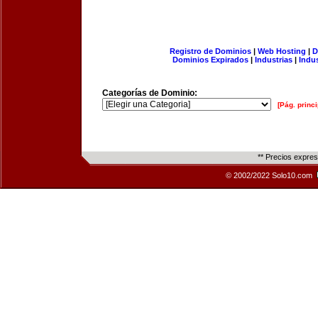
Registro de Dominios
|
Web Hosting
|
D
Dominios Expirados
|
Industrias
|
Indu
Categorías de Dominio:
[Pág. princi
** Precios expre
© 2002/2022 Solo10.com