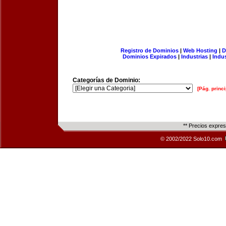
Registro de Dominios
|
Web Hosting
|
D
Dominios Expirados
|
Industrias
|
Indu
Categorías de Dominio:
[Pág. princi
** Precios expre
© 2002/2022 Solo10.com