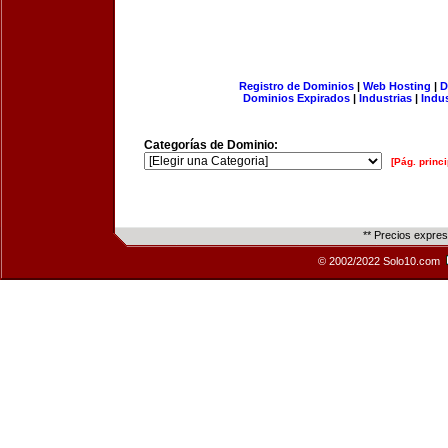
Registro de Dominios
|
Web Hosting
|
D
Dominios Expirados
|
Industrias
|
Indu
Categorías de Dominio:
[Pág. princi
** Precios expre
© 2002/2022 Solo10.com