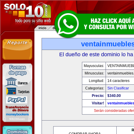
ventainmueble
El dueño de este dominio lo ha
Mayusculas:
VENTAINMUEB
Minusculas:
ventainmuebles
Longitud:
14 caracteres
Categorias:
Sin Clasificar
Precio:
$340.00
Visitar!
ventainmueble
Serán consideradas ofer
R