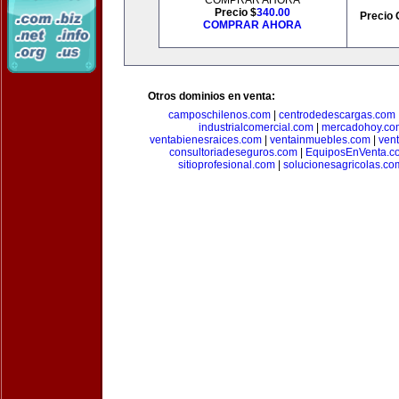
COMPRAR AHORA
Precio $
340.00
Precio 
COMPRAR AHORA
Otros dominios en venta:
camposchilenos.com
|
centrodedescargas.com
industrialcomercial.com
|
mercadohoy.co
ventabienesraices.com
|
ventainmuebles.com
|
ven
consultoriadeseguros.com
|
EquiposEnVenta.c
sitioprofesional.com
|
solucionesagricolas.co