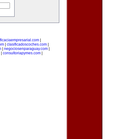
ficaciaempresarial.com
|
com
|
clasificadoscoches.com
|
m
|
negociosenparaguay.com
|
|
consultoriapymes.com
|