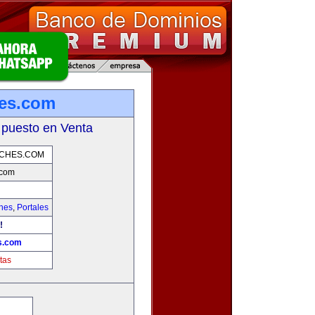
hes.com
 puesto en Venta
OCHES.COM
.com
hes
,
Portales
!
s.com
tas