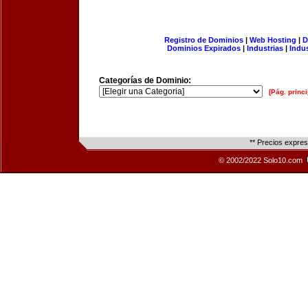
Registro de Dominios
|
Web Hosting
|
D
Dominios Expirados
|
Industrias
|
Indu
Categorías de Dominio:
[Pág. princi
** Precios expre
© 2002/2022 Solo10.com