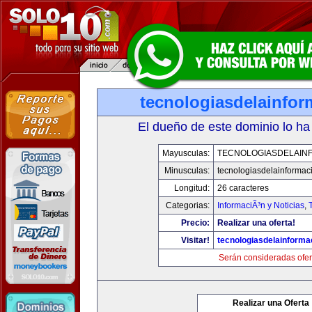
tecnologiasdelainfo
El dueño de este dominio lo ha
Mayusculas:
TECNOLOGIASDELAIN
Minusculas:
tecnologiasdelainformac
Longitud:
26 caracteres
Categorias:
InformaciÃ³n y Noticias
,
Precio:
Realizar una oferta!
Visitar!
tecnologiasdelainforma
Serán consideradas ofer
Realizar una Oferta