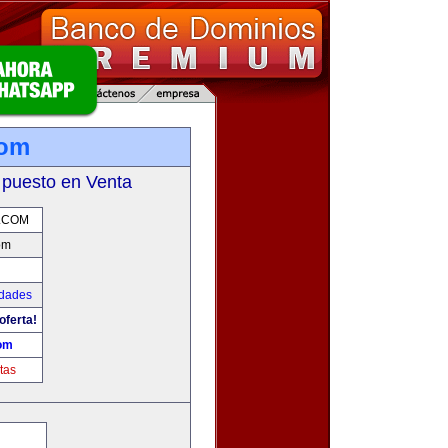
com
 puesto en Venta
.COM
om
udades
oferta!
om
tas