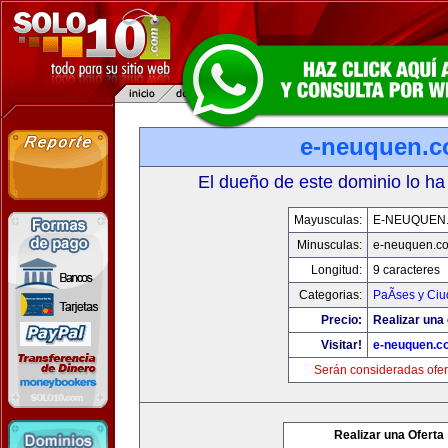
e-neuquen.
El dueño de este dominio lo ha
Mayusculas:
E-NEUQUEN
Minusculas:
e-neuquen.c
Longitud:
9 caracteres
Categorias:
PaÃ­ses y Ci
Precio:
Realizar una 
Visitar!
e-neuquen.c
Serán consideradas ofer
Realizar una Oferta