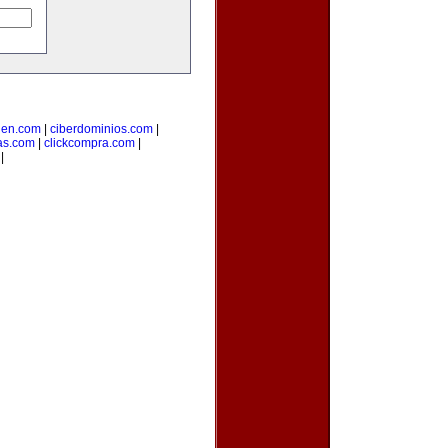
uen.com
|
ciberdominios.com
|
as.com
|
clickcompra.com
|
|