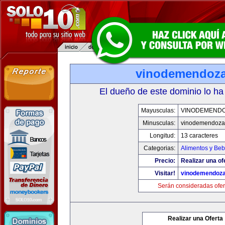
vinodemendoz
El dueño de este dominio lo ha
Mayusculas:
VINODEMEND
Minusculas:
vinodemendoza
Longitud:
13 caracteres
Categorias:
Alimentos y Beb
Precio:
Realizar una of
Visitar!
vinodemendoz
Serán consideradas ofer
Realizar una Oferta