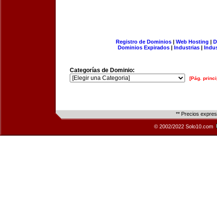
Registro de Dominios
|
Web Hosting
|
D
Dominios Expirados
|
Industrias
|
Indu
Categorías de Dominio:
[Pág. princi
** Precios expre
© 2002/2022 Solo10.com