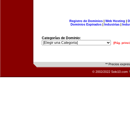
Registro de Dominios
|
Web Hosting
|
D
Dominios Expirados
|
Industrias
|
Indu
Categorías de Dominio:
[Pág. princi
** Precios expre
© 2002/2022 Solo10.com