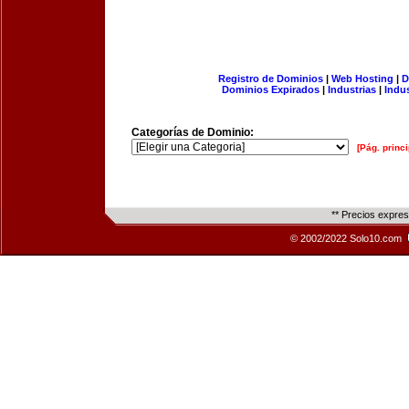
Registro de Dominios
|
Web Hosting
|
D
Dominios Expirados
|
Industrias
|
Indu
Categorías de Dominio:
[Pág. princi
** Precios expre
© 2002/2022 Solo10.com