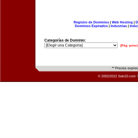
Registro de Dominios
|
Web Hosting
|
D
Dominios Expirados
|
Industrias
|
Indu
Categorías de Dominio:
[Pág. princi
** Precios expre
© 2002/2022 Solo10.com