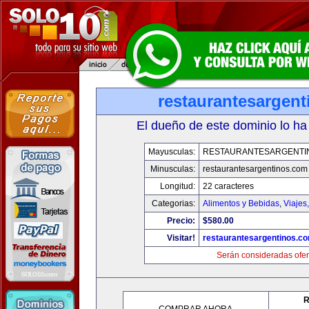
restaurantesargen
El dueño de este dominio lo ha
Mayusculas:
RESTAURANTESARGENTI
Minusculas:
restaurantesargentinos.com
Longitud:
22 caracteres
Categorias:
Alimentos y Bebidas
,
Viajes
Precio:
$580.00
Visitar!
restaurantesargentinos.c
Serán consideradas ofer
R