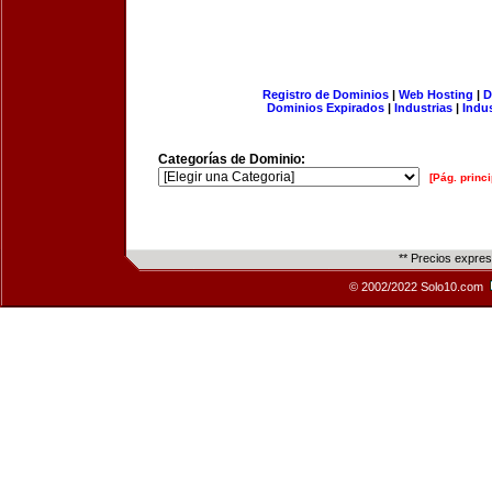
Registro de Dominios
|
Web Hosting
|
D
Dominios Expirados
|
Industrias
|
Indu
Categorías de Dominio:
[Pág. princi
** Precios expre
© 2002/2022 Solo10.com