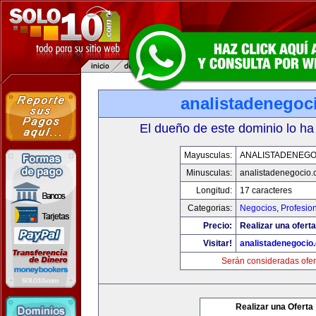
analistadenegoc
El dueño de este dominio lo ha
Mayusculas:
ANALISTADENEGO
Minusculas:
analistadenegocio
Longitud:
17 caracteres
Categorias:
Negocios
,
Profesio
Precio:
Realizar una oferta
Visitar!
analistadenegocio
Serán consideradas ofer
Realizar una Oferta