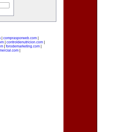
m
|
comprasporweb.com
|
com
|
controldenutricion.com
|
om
|
forodemarketing.com
|
mercial.com
|