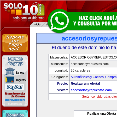
accesoriosyrepue
El dueño de este dominio lo ha
Mayusculas:
ACCESORIOSYREPUESTOS.C
Minusculas:
accesoriosyrepuestos.com
Longitud:
20 caracteres
Categorias:
AutomÃ³viles y Coches
,
Compras
Precio:
Realizar una oferta!
Visitar!
accesoriosyrepuestos.com
Serán consideradas ofer
Realizar una Oferta