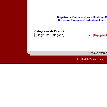
Registro de Dominios
|
Web Hosting
|
D
Dominios Expirados
|
Industrias
|
Indu
Categorías de Dominio:
[Pág. princi
** Precios expre
© 2002/2022 Solo10.com