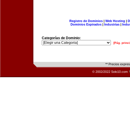
Registro de Dominios
|
Web Hosting
|
D
Dominios Expirados
|
Industrias
|
Indu
Categorías de Dominio:
[Pág. princi
** Precios expre
© 2002/2022 Solo10.com