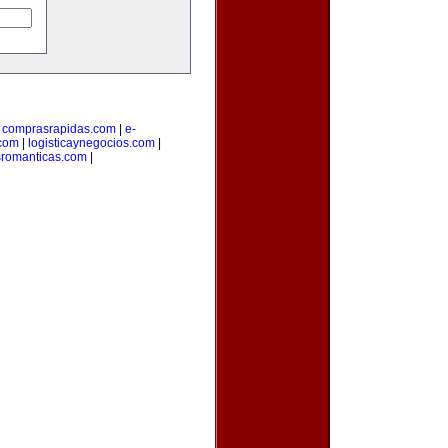
|
comprasrapidas.com
|
e-
.com
|
logisticaynegocios.com
|
sromanticas.com
|