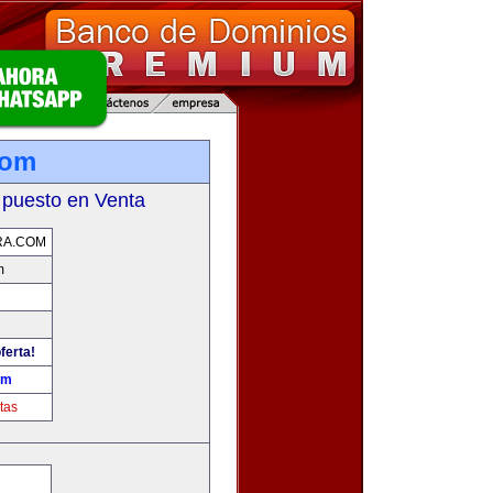
com
 puesto en Venta
RA.COM
m
ferta!
om
tas