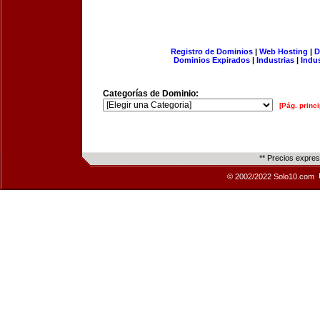
Registro de Dominios
|
Web Hosting
|
D
Dominios Expirados
|
Industrias
|
Indu
Categorías de Dominio:
[Pág. princi
** Precios expre
© 2002/2022 Solo10.com