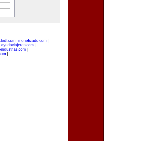
dodf.com
|
monetizado.com
|
|
ayudaviajeros.com
|
industrias.com
|
.com
|