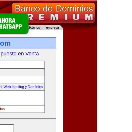
com
 puesto en Venta
on
,
Web Hosting y Dominios
tas