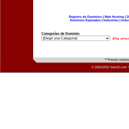
Registro de Dominios
|
Web Hosting
|
D
Dominios Expirados
|
Industrias
|
Indu
Categorías de Dominio:
[Pág. princi
** Precios expre
© 2002/2022 Solo10.com