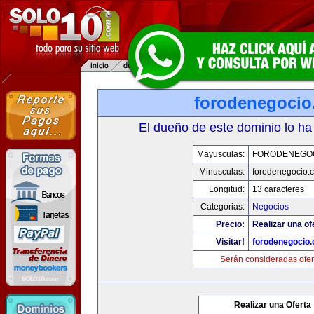
forodenegoci
El dueño de este dominio lo ha
Mayusculas:
FORODENEGO
Minusculas:
forodenegocio.
Longitud:
13 caracteres
Categorias:
Negocios
Precio:
Realizar una of
Visitar!
forodenegocio
Serán consideradas ofer
Realizar una Oferta