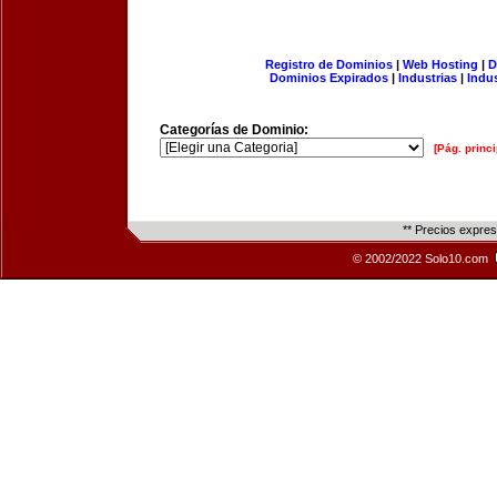
Registro de Dominios
|
Web Hosting
|
D
Dominios Expirados
|
Industrias
|
Indu
Categorías de Dominio:
[Pág. princi
** Precios expre
© 2002/2022 Solo10.com