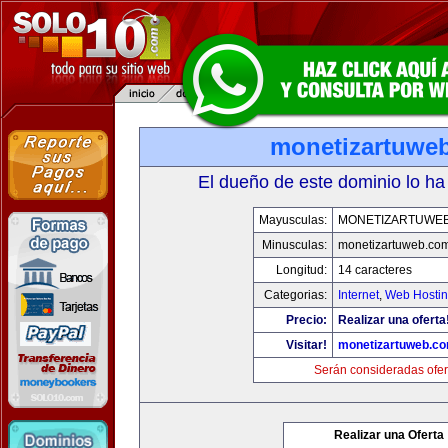
monetizartuwe
El dueño de este dominio lo ha
Mayusculas:
MONETIZARTUWE
Minusculas:
monetizartuweb.co
Longitud:
14 caracteres
Categorias:
Internet
,
Web Hostin
Precio:
Realizar una oferta
Visitar!
monetizartuweb.c
Serán consideradas ofer
Realizar una Oferta