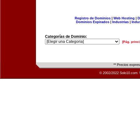
Registro de Dominios
|
Web Hosting
|
D
Dominios Expirados
|
Industrias
|
Indu
Categorías de Dominio:
[Pág. princi
** Precios expre
© 2002/2022 Solo10.com