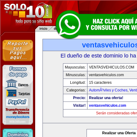
ventasvehiculo
El dueño de este dominio lo ha
Mayusculas:
VENTASVEHICULOS.COM
Minusculas:
ventasvehiculos.com
Longitud:
15 caracteres
Categorias:
AutomÃ³viles y Coches
,
Vent
Precio:
Realizar una oferta!
Visitar!
ventasvehiculos.com
Serán consideradas ofer
Realizar una Oferta