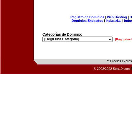
Registro de Dominios
|
Web Hosting
|
D
Dominios Expirados
|
Industrias
|
Indu
Categorías de Dominio:
[Pág. princi
** Precios expre
© 2002/2022 Solo10.com