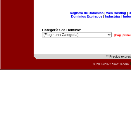
Registro de Dominios
|
Web Hosting
|
D
Dominios Expirados
|
Industrias
|
Indu
Categorías de Dominio:
[Pág. princi
** Precios expre
© 2002/2022 Solo10.com