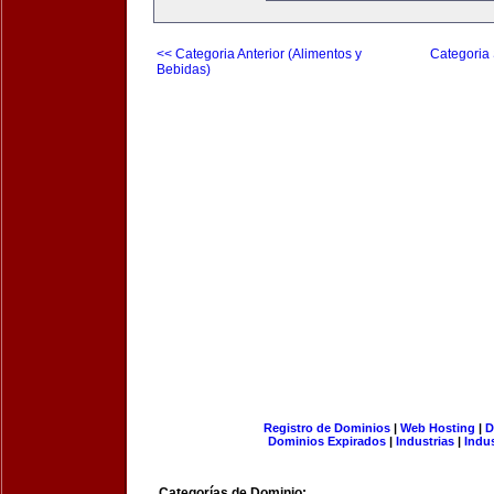
<< Categoria Anterior (Alimentos y
Categoria 
Bebidas)
Registro de Dominios
|
Web Hosting
|
D
Dominios Expirados
|
Industrias
|
Indu
Categorías de Dominio: