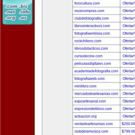
forocultura.com
Ofertar
musicompras.com
Ofertar
clubdefotografia.com
Ofertar
librosinteractivos.com
Ofertar
fotografiaenlinea.com
Ofertar
rockchileno.com
Ofertar
librosdidacticos.com
Ofertar
cursodecine.com
Ofertar
peliculasdigitales.com
Ofertar
academiadefotografia.com
Ofertar
fotografiaweb.com
Ofertar
minilibro.com
Ofertar
mercadodeartesanias.com
Ofertar
expoartesanal.com
Ofertar
impresiondelibros.com
Ofertar
actuacion.org
Ofertar
ventadeartesanias.com
$200.0
clubdelamusica.com
$799.0